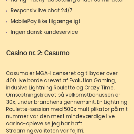
Responsiv live chat 24/7
MobilePay ikke tilgængeligt
Ingen dansk kundeservice
Casino nr. 2: Casumo
Casumo er MGA-licenseret og tilbyder over
400 live borde drevet af Evolution Gaming,
inklusive Lightning Roulette og Crazy Time.
Omsætningskravet på velkomstbonussen er
30x, under branchens gennemsnit. En Lightning
Roulette-session med 500x multiplikator på mit
nummer var den mest mindeværdige live
casino-oplevelse jeg har haft.
Streamingkvaliteten var fejlfri.