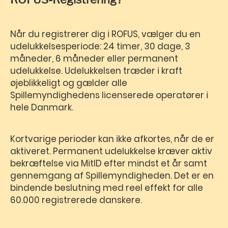
Når du registrerer dig i ROFUS, vælger du en
udelukkelsesperiode: 24 timer, 30 dage, 3
måneder, 6 måneder eller permanent
udelukkelse. Udelukkelsen træder i kraft
øjeblikkeligt og gælder alle
Spillemyndighedens licenserede operatører i
hele Danmark.
Kortvarige perioder kan ikke afkortes, når de er
aktiveret. Permanent udelukkelse kræver aktiv
bekræftelse via MitID efter mindst et år samt
gennemgang af Spillemyndigheden. Det er en
bindende beslutning med reel effekt for alle
60.000 registrerede danskere.