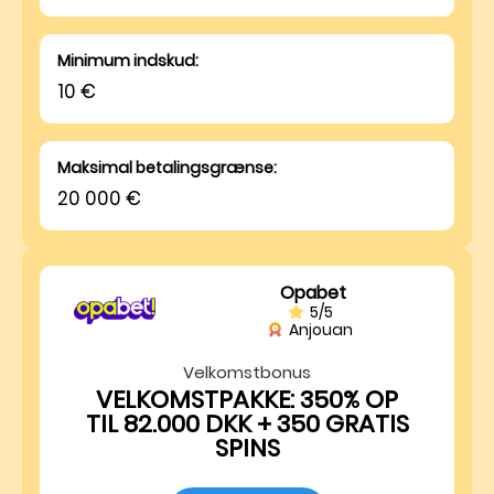
Minimum indskud:
10 €
Maksimal betalingsgrænse:
20 000 €
Opabet
5/5
Anjouan
Velkomstbonus
VELKOMSTPAKKE: 350% OP
TIL 82.000 DKK + 350 GRATIS
SPINS