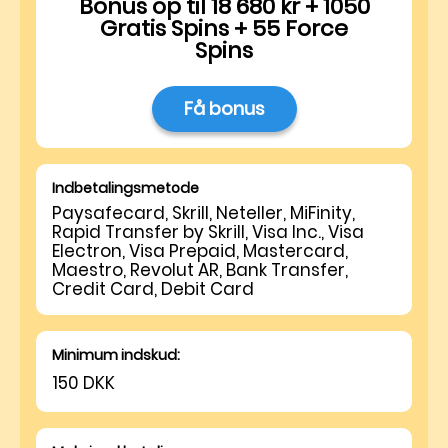
Bonus op til 18 680 kr + 1050
Gratis Spins + 55 Force
Spins
Få bonus
Indbetalingsmetode
Paysafecard, Skrill, Neteller, MiFinity,
Rapid Transfer by Skrill, Visa Inc., Visa
Electron, Visa Prepaid, Mastercard,
Maestro, Revolut AR, Bank Transfer,
Credit Card, Debit Card
Minimum indskud:
150 DKK