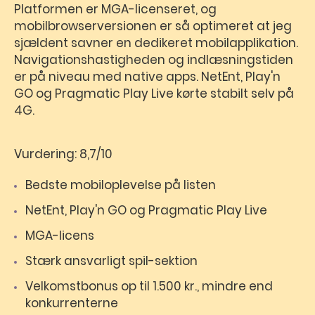
Platformen er MGA-licenseret, og
mobilbrowserversionen er så optimeret at jeg
sjældent savner en dedikeret mobilapplikation.
Navigationshastigheden og indlæsningstiden
er på niveau med native apps. NetEnt, Play'n
GO og Pragmatic Play Live kørte stabilt selv på
4G.
Vurdering: 8,7/10
Bedste mobiloplevelse på listen
NetEnt, Play'n GO og Pragmatic Play Live
MGA-licens
Stærk ansvarligt spil-sektion
Velkomstbonus op til 1.500 kr., mindre end
konkurrenterne