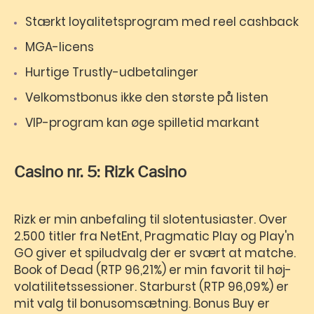
Stærkt loyalitetsprogram med reel cashback
MGA-licens
Hurtige Trustly-udbetalinger
Velkomstbonus ikke den største på listen
VIP-program kan øge spilletid markant
Casino nr. 5: Rizk Casino
Rizk er min anbefaling til slotentusiaster. Over
2.500 titler fra NetEnt, Pragmatic Play og Play'n
GO giver et spiludvalg der er svært at matche.
Book of Dead (RTP 96,21%) er min favorit til høj-
volatilitetssessioner. Starburst (RTP 96,09%) er
mit valg til bonusomsætning. Bonus Buy er