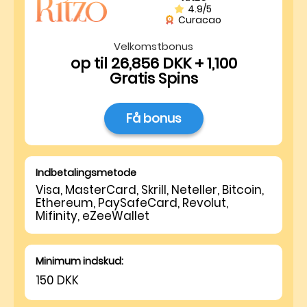
4.9/5
Curacao
Velkomstbonus
op til 26,856 DKK + 1,100
Gratis Spins
Få bonus
Indbetalingsmetode
Visa, MasterCard, Skrill, Neteller, Bitcoin,
Ethereum, PaySafeCard, Revolut,
Mifinity, eZeeWallet
Minimum indskud:
150 DKK