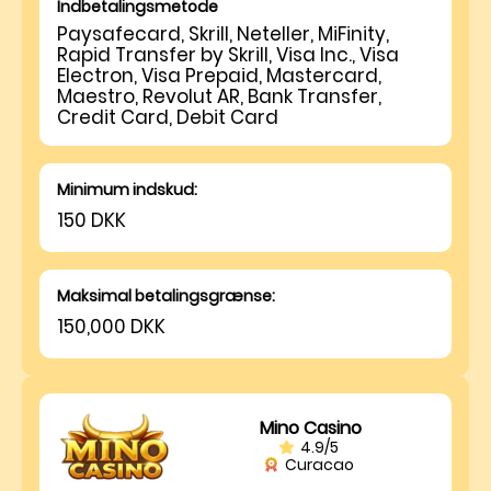
Indbetalingsmetode
Paysafecard, Skrill, Neteller, MiFinity,
Rapid Transfer by Skrill, Visa Inc., Visa
Electron, Visa Prepaid, Mastercard,
Maestro, Revolut AR, Bank Transfer,
Credit Card, Debit Card
Minimum indskud:
150 DKK
Maksimal betalingsgrænse:
150,000 DKK
Mino Casino
4.9/5
Curacao