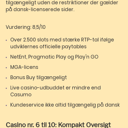
tilgængeligt uden de restriktioner der gælder
på dansk-licenserede sider.
Vurdering: 8,5/10
Over 2.500 slots med stærke RTP-tal ifølge
udviklernes officielle paytables
NetEnt, Pragmatic Play og Play'n GO
MGA-licens
Bonus Buy tilgængeligt
Live casino-udbuddet er mindre end
Casumo
Kundeservice ikke altid tilgængelig på dansk
Casino nr. 6 til 10: Kompakt Oversigt