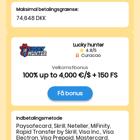
Maksimal betalingsgrænse:
74,648 DKK
Lucky hunter
4.8/5
Curacao
Velkomstbonus
100% up to 4,000 €/$ + 150 FS
Få bonus
Indbetalingsmetode
Paysafecard, Skrill, Neteller, MiFinity,
Rapid Transfer by Skrill, Visa Inc., Visa
Electron, Visa Prepaid, Mastercard,