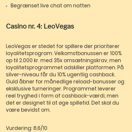
Begrænset live chat om natten
Casino nr. 4: LeoVegas
LeoVegas er stedet for spillere der prioriterer
loyalitetsprogram. Velkomstbonussen er 100%
op til 2.000 kr. med 35x omsætningskrav, men
loyalitetsprogrammet adskiller platformen. På
silver-niveau får du 10% ugentlig cashback.
Guld åbner for månedlige reload-bonusser og
eksklusive turneringer. Programmet leverer
reel tryghed i form af cashback-værdi, men
det er designet til at øge spilletid. Det skal du
være bevidst om.
Vurdering: 8,6/10