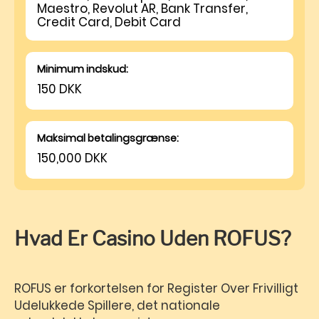
Maestro, Revolut AR, Bank Transfer,
Credit Card, Debit Card
Minimum indskud:
150 DKK
Maksimal betalingsgrænse:
150,000 DKK
Hvad Er Casino Uden ROFUS?
ROFUS er forkortelsen for Register Over Frivilligt
Udelukkede Spillere, det nationale