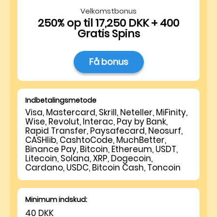
Velkomstbonus
250% op til 17,250 DKK + 400
Gratis Spins
Få bonus
Indbetalingsmetode
Visa, Mastercard, Skrill, Neteller, MiFinity,
Wise, Revolut, Interac, Pay by Bank,
Rapid Transfer, Paysafecard, Neosurf,
CASHlib, CashtoCode, MuchBetter,
Binance Pay, Bitcoin, Ethereum, USDT,
Litecoin, Solana, XRP, Dogecoin,
Cardano, USDC, Bitcoin Cash, Toncoin
Minimum indskud:
40 DKK